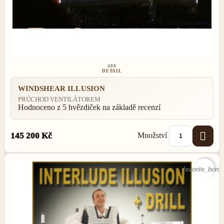
408
DETAIL
WINDSHEAR ILLUSION
PRŮCHOD VENTILÁTOREM
Hodnoceno
z 5 hvězdiček na základě
recenzí

Množství
145 200 Kč
favorite_borde