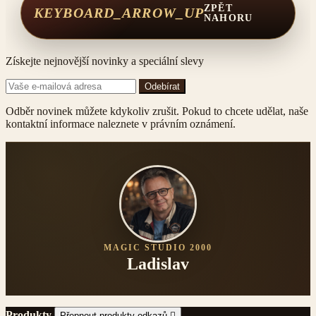
ZPĚT
KEYBOARD_ARROW_UP
NAHORU
Získejte nejnovější novinky a speciální slevy
Odběr novinek můžete kdykoliv zrušit. Pokud to chcete udělat, naše
kontaktní informace naleznete v právním oznámení.
MAGIC STUDIO 2000
Ladislav
Produkty
Přepnout produkty odkazů
