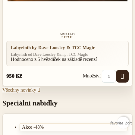
MM81043
DETAIL
Labyrinth by Dave Loosley & TCC Magic
Labyrinth od Dave Loosley &amp; TCC Magic
Hodnoceno
z 5 hvězdiček na základě
recenzí

Množství
950 Kč
Všechny novinky

Speciální nabídky
favorite_borde
Akce -48%