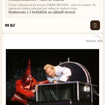
Český videonávod ke kouzlu JOKER DILEMA - video ke stažení. Po
zaplacení získáte zabezpečený odkaz ke stažení videa.
Hodnoceno
z 5 hvězdiček na základě
recenzí

99 Kč
favorite_borde