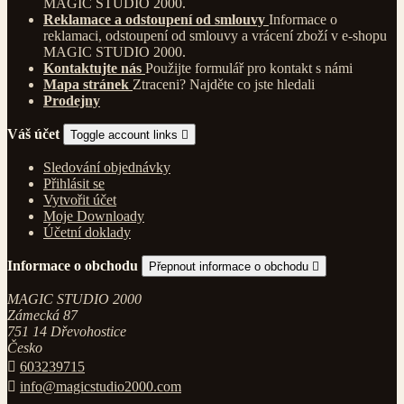
MAGIC STUDIO 2000.
Reklamace a odstoupení od smlouvy
Informace o
reklamaci, odstoupení od smlouvy a vrácení zboží v e-shopu
MAGIC STUDIO 2000.
Kontaktujte nás
Použijte formulář pro kontakt s námi
Mapa stránek
Ztraceni? Najděte co jste hledali
Prodejny
Váš účet
Toggle account links

Sledování objednávky
Přihlásit se
Vytvořit účet
Moje Downloady
Účetní doklady
Informace o obchodu
Přepnout informace o obchodu

MAGIC STUDIO 2000
Zámecká 87
751 14 Dřevohostice
Česko

603239715

info@magicstudio2000.com