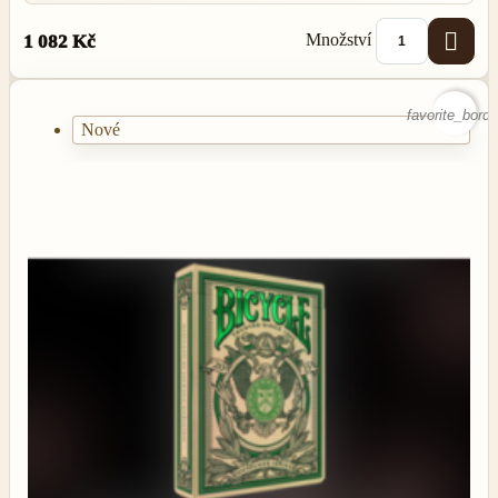

Množství
1 082 Kč
favorite_borde
Nové