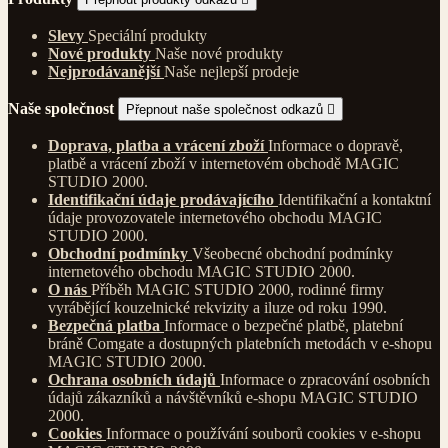
Slevy
Speciální produkty
Nové produkty
Naše nové produkty
Nejprodávanější
Naše nejlepší prodeje
Naše společnost
Přepnout naše společnost odkazů

Doprava, platba a vrácení zboží
Informace o dopravě,
platbě a vrácení zboží v internetovém obchodě MAGIC
STUDIO 2000.
Identifikační údaje prodávajícího
Identifikační a kontaktní
údaje provozovatele internetového obchodu MAGIC
STUDIO 2000.
Obchodní podmínky
Všeobecné obchodní podmínky
internetového obchodu MAGIC STUDIO 2000.
O nás
Příběh MAGIC STUDIO 2000, rodinné firmy
vyrábějící kouzelnické rekvizity a iluze od roku 1990.
Bezpečná platba
Informace o bezpečné platbě, platební
bráně Comgate a dostupných platebních metodách v e-shopu
MAGIC STUDIO 2000.
Ochrana osobních údajů
Informace o zpracování osobních
údajů zákazníků a návštěvníků e-shopu MAGIC STUDIO
2000.
Cookies
Informace o používání souborů cookies v e-shopu