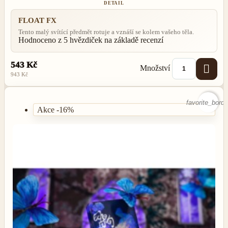
DETAIL
FLOAT FX
Tento malý svítící předmět rotuje a vznáší se kolem vašeho těla.
Hodnoceno
z 5 hvězdiček na základě
recenzí
543 Kč

Množství
943 Kč
favorite_borde
Akce -16%