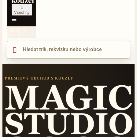

Všechny
Zavolejte:
603239715

PRÉMIOVÝ OBCHOD S KOUZLY