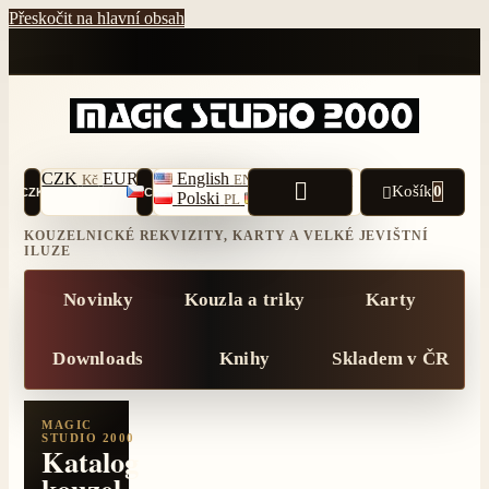
Přeskočit na hlavní obsah
CZK
EUR
USD
English
Čeština
Kč
€
$
EN
CS

Košík
0

CZK
CS
Polski
Deutsch
PL
DE
KOUZELNICKÉ REKVIZITY, KARTY A VELKÉ JEVIŠTNÍ
ILUZE
Novinky
Kouzla a triky
Karty
Downloads
Knihy
Skladem v ČR
MAGIC
STUDIO 2000
Katalog
kouzel