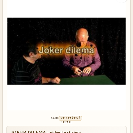
504D
KE STAŽENÍ
DETAIL
JOKER DILEMA - video ke stažení