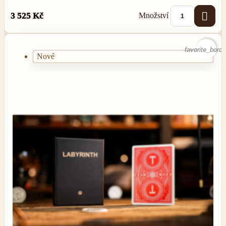

Množství
3 525 Kč
favorite_borde
Nové