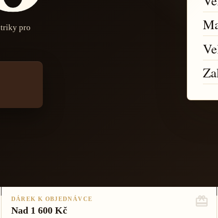
Vel
Ma
triky pro
Ve
Za
DÁREK K OBJEDNÁVCE
Nad 1 600 Kč