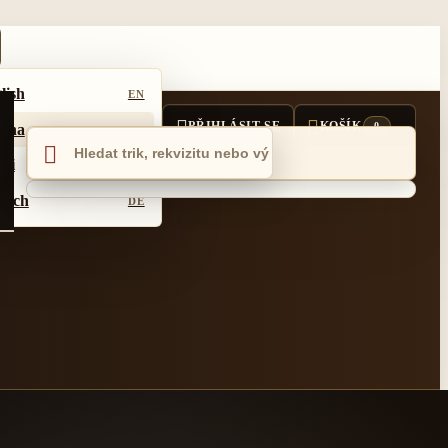
lish
EN


PŘIHLÁSIT SE
KOŠÍK
0
tina
CS

ski
PL
tsch
DE