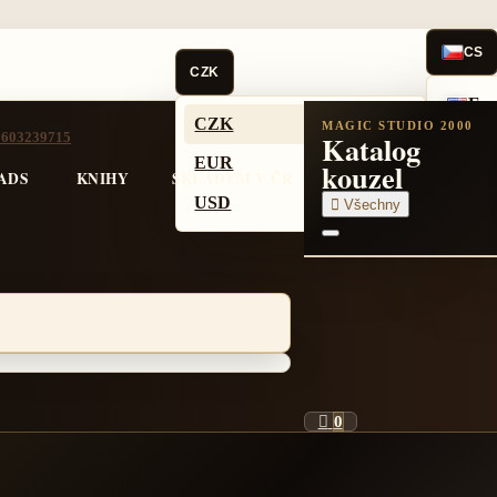
CS
CZK
Eng
CZK
KČ
MAGIC STUDIO 2000
Katalog
: 603239715
Češ
EUR
kouzel
€
ADS
KNIHY
SKLADEM V ČR
Pol
USD
$

Všechny
Deu

0