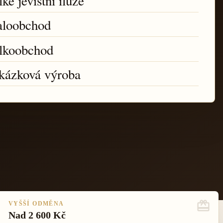
ké jevištní iluze
loobchod
lkoobchod
kázková výroba
VYŠŠÍ ODMĚNA
Nad 2 600 Kč