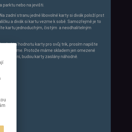
a parktu nebo na jevišti.
 Na zadní stranu jedné libovolné karty si divák položí prst
alíčku a divák si kartu vezme k sobě. Samozřejmě je to
títe kartu jednoduchým, čistým a neodhalitelným
onkrétní hodnotu karty pro svůj trik, prosím napište
ám ji zašleme. Protože máme skladem jen omezené
o upřesnění, budou karty zaslány náhodně.
jí
m
kou
Tisk
vám