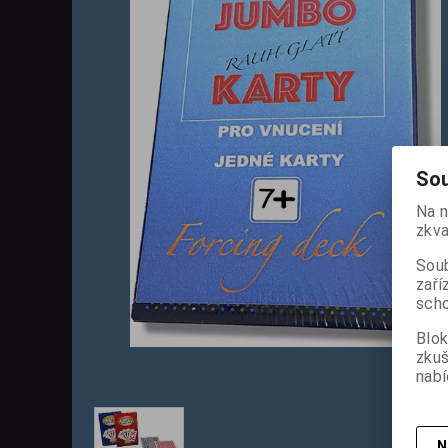
Sou
Na n
zkva
Soub
zaří
scho
Blok
zku
nabí
N