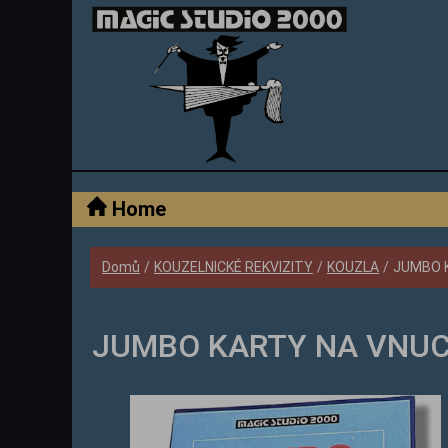
Home
Domů
/
KOUZELNICKÉ REKVIZITY
/
KOUZLA
/
JUMBO K
JUMBO KARTY NA VNUCE