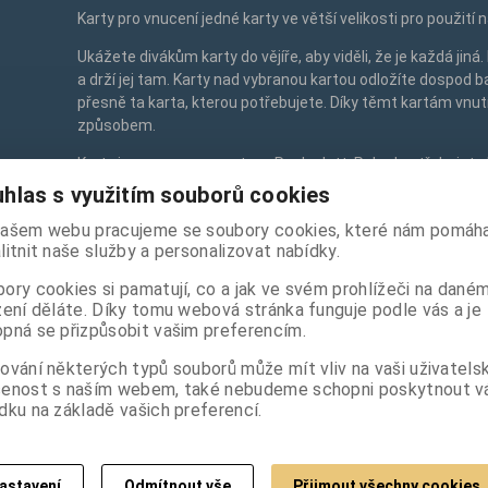
Karty pro vnucení jedné karty ve větší velikosti pro použití n
Ukážete divákům karty do vějíře, aby viděli, že je každá jiná.
a drží jej tam. Karty nad vybranou kartou odložíte dospod b
přesně ta karta, kterou potřebujete. Díky těmt kartám vnu
způsobem.
Karty jsou upraveny vrstvou Rauh glatt. Pokud potřebujete k
to do poznámky k objednávce a když bude skladem rádi v
hlas s využitím souborů cookies
množství, bude fajn když napíšete více variant. Bez vašeh
ašem webu pracujeme se soubory cookies, které nám pomáha
Velikost karet je 9,5 x 14,5 cm
litnit naše služby a personalizovat nabídky.
ory cookies si pamatují, co a jak ve svém prohlížeči na dané
250 Kč
zení děláte. Díky tomu webová stránka funguje podle vás a je
(Vaše cena bez DPH:
207 Kč
)
pná se přizpůsobit vašim preferencím.

ování některých typů souborů může mít vliv na vaši uživatels
ks
Přidat do košíku
šenost s naším webem, také nebudeme schopni poskytnout 

dku na základě vašich preferencí.
astavení
Odmítnout vše
Přijmout všechny cookies