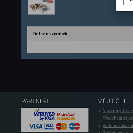
Dotaz na výrobek
PARTNEŘI
MŮJ ÚČET
Nová registrac
Předchozí obje
Editace zákazn