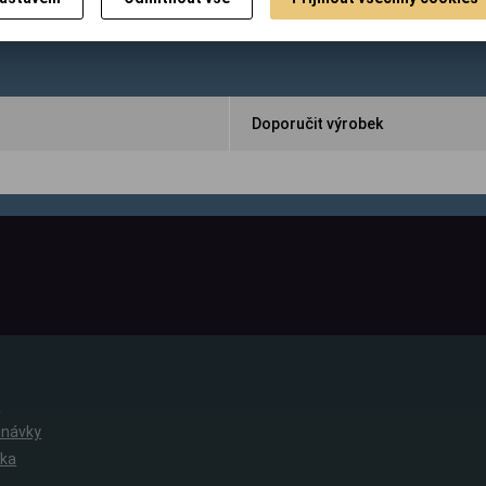
Doporučit výrobek
e
dnávky
íka