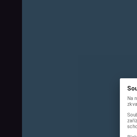
Sou
Na n
zkva
Soub
zaří
scho