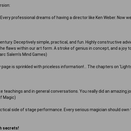
rsion:
c. Every professional dreams of having a director like Ken Weber. Now w
entury. Deceptively simple, practical, and fun. Highly constructive adv
e flaws within our art form. A stroke of genius in concept, and a joy to
 Marc Salem's Mind Games)
ery page is sprinkled with priceless information!... The chapters on 'Lig
teachings and in general conversations. You really did an amazing job. 
of Magic)
actical side of stage performance. Every serious magician should own t
th secrets!