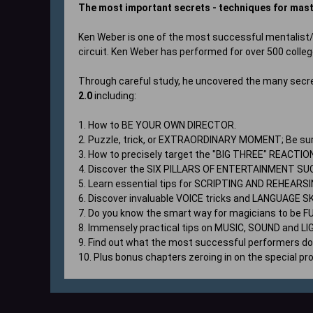
The most important secrets - techniques for mast
Ken Weber is one of the most successful mentalist
circuit. Ken Weber has performed for over 500 colleg
Through careful study, he uncovered the many secret
2.0
including:
1. How to BE YOUR OWN DIRECTOR.
2. Puzzle, trick, or EXTRAORDINARY MOMENT; Be sur
3. How to precisely target the "BIG THREE" REACTIO
4. Discover the SIX PILLARS OF ENTERTAINMENT SUCCESS
5. Learn essential tips for SCRIPTING AND REHEA
6. Discover invaluable VOICE tricks and LANGUAGE SK
7. Do you know the smart way for magicians to be F
8. Immensely practical tips on MUSIC, SOUND and LI
9. Find out what the most successful performers d
10. Plus bonus chapters zeroing in on the special