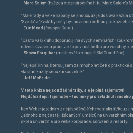
-
Marc Salem
(hvězda mezinárodního hitu, Marc Salem's 
"Malé rady a velké nápady se snoubí, až je doslova každá s
'Světla' a 'Zvuk' by měly být povinnou četbou pro každého, 
-
Eric Mead
(časopis
Genii
)
"Často vaši knihu doporučuji na svých seminářích, soukro
odvedli úžasnou práci. Je to povinná četba pro všechny mé
-
Shawn Farquhar
(mistr světa magie FISM Grand Prix)
"Nejlepší kniha, kterou jsem za mnoho let četl o praktické 
vlastnit každý seriózní kouzelník."
-
Jeff McBride
V této knize nejsou žádné triky, ale je plná tajemství!
Nejdůležitější tajemství - techniky pro zvládnutí vašeho 
Ken Weber je jedním z nejúspěšnějších mentalistů/kouzeln
„jednoho z nejčastěji žádaných“ umělců na univerzitním ok
škol a univerzit a pro velké korporace, sdružení a resorty.