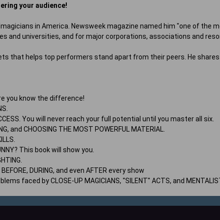
ering your audience!
/magicians in America.
Newsweek
magazine named him "one of the mo
es and universities, and for major corporations, associations and reso
s that helps top performers stand apart from their peers. He shares 
e you know the difference!
NS.
. You will never reach your full potential until you master all six.
RSING, and CHOOSING THE MOST POWERFUL MATERIAL.
ILLS.
UNNY? This book will show you.
GHTING.
o BEFORE, DURING, and even AFTER every show
 problems faced by CLOSE-UP MAGICIANS, "SILENT" ACTS, and MENTALIS