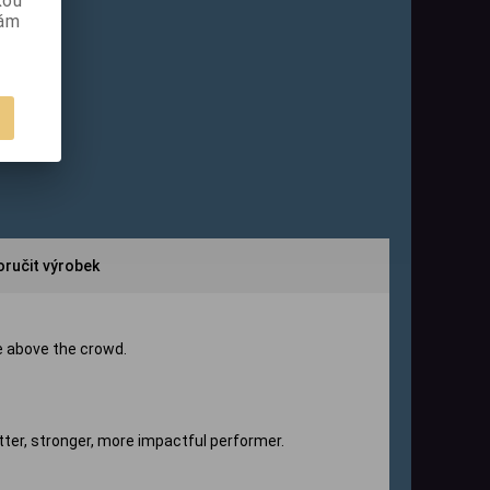
kou
vám
Tisk
ručit výrobek
e above the crowd.
tter, stronger, more impactful performer.