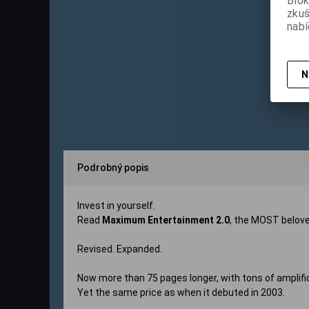
Blok
zku
nabí
N
Podrobný popis
Invest in yourself.
Read
Maximum Entertainment 2.0
, the MOST
belov
Revised. Expanded.
Now more than 75 pages longer, with tons of amplific
Yet the same price as when it debuted in 2003.