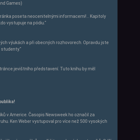
Mind Games)
tránka poseta neocenitelnými informacemi!... Kapitoly
kdo vystupuje na pódiu."
mých výukách a při obecných rozhovorech. Opravdu jste
 studenty."
stránce jevištního představení. Tuto knihu by měl
publika!
íků v Americe. Časopis
Newsweek
ho označil za
ruhu. Ken Weber vystupoval pro více než 500 vysokých