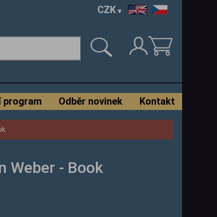
CZK
í program
Odběr novinek
Kontakt
ok
n Weber - Book