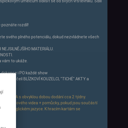
špičkovým umělcům odlišit se od svých vrstevníků. Sdílí
poznáte rozdíl!
te svého plného potenciálu, dokud nezvládnete všech
ĚR NEJSILNĚJŠÍHO MATERIÁLU.
DNOSTI.
ha vám to ukáže.
M a dokonce i PO každé show
, kterým čelí BLÍZKOVÍ KOUZELCI, "TICHÉ" AKTY a
jí
z z USA s obvyklou dobou dodání cca 2 týdny.
nebo výukového videa + pomůcky, pokud jsou součástí
m
a jsou v anglickém jazyce. K hracím kartám se