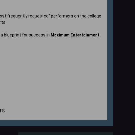
st frequently requested" performers on the college
rts.
a blueprint for success in
Maximum Entertainment
TS.