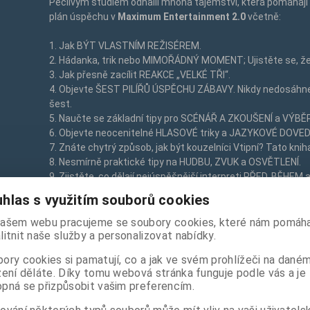
Pečlivým studiem odhalil mnohá tajemství, která pomáhají 
plán úspěchu v
Maximum Entertainment 2.0
včetně:
1. Jak BÝT VLASTNÍM REŽISÉREM.
2. Hádanka, trik nebo MIMOŘÁDNÝ MOMENT; Ujistěte se, že 
3. Jak přesně zacílit REAKCE „VELKÉ TŘI“.
4. Objevte ŠEST PILÍŘŮ ÚSPĚCHU ZÁBAVY. Nikdy nedosáhne
šest.
5. Naučte se základní tipy pro SCÉNÁŘ A ZKOUŠENÍ a VÝB
6. Objevte neocenitelné HLASOVÉ triky a JAZYKOVÉ DOVE
7. Znáte chytrý způsob, jak být kouzelníci Vtipní? Tato kni
8. Nesmírně praktické tipy na HUDBU, ZVUK a OSVĚTLENÍ.
9. Zjistěte, co dělají nejúspěšnější interpreti PŘED, BĚHE
10. Plus bonusové kapitoly zaměřené na speciální problémy
hlas s využitím souborů cookies
Mentalisté.
ašem webu pracujeme se soubory cookies, které nám pomáha
litnit naše služby a personalizovat nabídky.
Tuto položku nemáme standardně skladem. Jedná se o dovo
Předmětem nákupu je návod v angličtině ve formě popisu 
ory cookies si pamatují, co a jak ve svém prohlížeči na dané
balení (viz. popis). Český návod není dodáván. Knihy a vide
zení děláte. Díky tomu webová stránka funguje podle vás a je
standardně návod nedodává.
pná se přizpůsobit vašim preferencím.