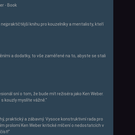
r - Book
 nejpraktičtější knihu pro kouzelníky a mentalisty, kteří
ěními a dodatky, to vše zaměřené na to, abyste se stali
sionál sní o tom, že bude mít režiséra jako Ken Weber.
o s kouzly myslíte vážně."
chý, praktický a zábavný. Vysoce konstruktivní rada pro
 prolomí Ken Weber kritické mlčení o nedostatcích v
číst!"