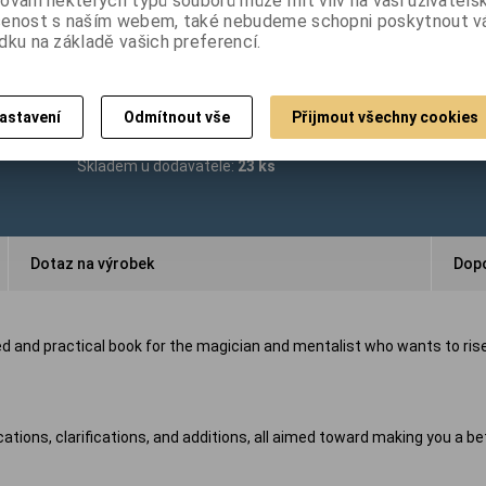
ování některých typů souborů může mít vliv na vaši uživatels
1 077 Kč
(Vaše cena bez DPH:
890 Kč
)
šenost s naším webem, také nebudeme schopni poskytnout 
dku na základě vašich preferencí.

ks
Přidat do košíku

astavení
Odmítnout vše
Přijmout všechny cookies
Skladem u dodavatele:
23 ks
Dotaz na výrobek
Dopo
ed
and practical book for the magician and mentalist who wants to ris
ations, clarifications, and additions, all aimed toward making you a be