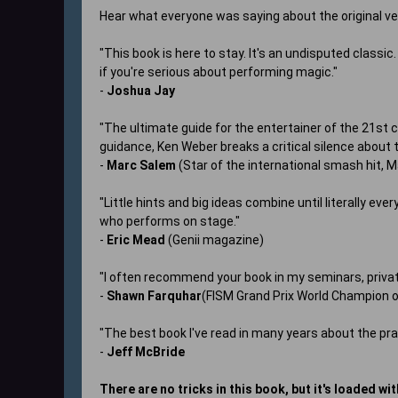
Hear what everyone was saying about the original ve
"This book is here to stay. It's an undisputed classi
if you're serious about performing magic."
-
Joshua Jay
"The ultimate guide for the entertainer of the 21st c
guidance, Ken Weber breaks a critical silence about th
-
Marc Salem
(Star of the international smash hit,
"Little hints and big ideas combine until literally ev
who performs on stage."
-
Eric Mead
(
Genii
magazine)
"I often recommend your book in my seminars, private 
-
Shawn Farquhar
(FISM Grand Prix World Champion 
"The best book I've read in many years about the pr
-
Jeff McBride
There are no tricks in this book, but it's loaded wi