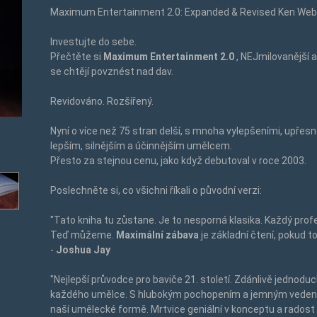
Maximum Entertainment 2.0: Expanded & Revised Ken Webe
Investujte do sebe.
Přečtěte si
Maximum Entertainment 2.0
,
NEJmilovanější
a
se chtějí povznést nad dav.
Revidováno. Rozšířený.
Nyní o více než 75 stran delší, s mnoha vylepšeními, upřesn
lepším, silnějším a účinnějším umělcem.
Přesto za stejnou cenu, jako když debutoval v roce 2003.
Poslechněte si, co všichni říkali o původní verzi:
"Tato kniha tu zůstane. Je to nesporná klasika. Každý profe
Teď můžeme.
Maximální zábava
je základní čtení, pokud t
-
Joshua Jay
"Nejlepší průvodce pro baviče 21. století. Zdánlivě jednodu
každého umělce. S hlubokým pochopením a jemným vedením
naší umělecké formě. Mrtvice geniální v konceptu a radost 