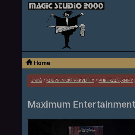
Home
Domů
/
KOUZELNICKÉ REKVIZITY
/
PUBLIKACE, KNIHY
Maximum Entertainment 